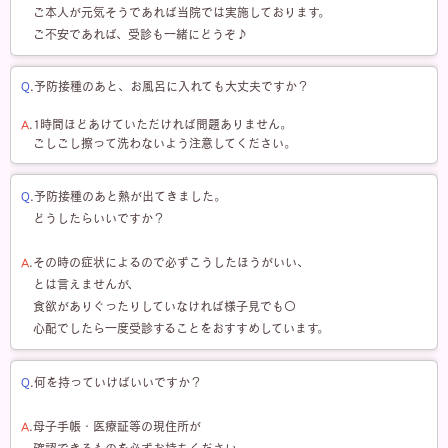
ご本人が元気そうであれば当院では実施しております。
ご不安であれば、受診も一緒にどうぞ♪
Q
.予防接種のあと、お風呂に入れても大丈夫ですか？
A
.1時間ほどあけていただければ問題ありません。
ごしごし擦って洗わないよう注意してください。
Q
.予防接種のあと熱が出てきました。
どうしたらいいですか？
A
.その時の症状によるので必ずこうしたほうがいい、
とは言えませんが、
食欲がありぐったりしていなければ様子見でも〇
心配でしたら一度受診することをおすすめしています。
Q
.何を持っていけばいいですか？
A
.母子手帳・医療証等の
現住所が
確認できるものを必ずお持ちください。